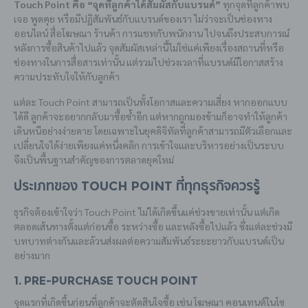
Touch Point คือ “จุดที่ลูกค้าได้สัมผัสกับแบรนด์”
ทุกจุดที่ลูกค้าพบ
เจอ พูดคุย หรือมีปฏิสัมพันธ์กับแบรนด์ของเรา ไม่ว่าจะเป็นช่องทาง
ออนไลน์ สื่อโฆษณา ร้านค้า การแชทกับพนักงาน ไปจนถึงประสบการณ์
หลังการซื้อสินค้าไปแล้ว จุดสัมผัสเหล่านี้ไม่ใช่แค่เพียงเรื่องสถานที่หรือ
ช่องทางในการสื่อสารเท่านั้น แต่รวมไปช่วงเวลาที่แบรนด์มีโอกาสสร้าง
ความประทับใจให้กับลูกค้า
แต่ละ Touch Point สามารถเป็นทั้งโอกาสและความเสี่ยง หากออกแบบ
ได้ดี ลูกค้าจะอยากกลับมาซื้อซ้ำอีก แต่หากถูกมองข้ามก็อาจทำให้ลูกค้า
เดินหนีอย่างง่ายดาย โดยเฉพาะในยุคดิจิทัลที่ลูกค้าสามารถมีตัวเลือกและ
เปลี่ยนใจได้ง่ายเพียงแค่หนึ่งคลิก การเข้าใจและบริหารอย่างเป็นระบบ
จึงเป็นพื้นฐานสำคัญของการตลาดยุคใหม่
ประเภทของ Touch Point ที่ทุกธุรกิจควรรู้
ธุรกิจต้องเข้าใจว่า Touch Point ไม่ได้เกิดขึ้นแค่ช่วงขายเท่านั้น แต่เกิด
ตลอดเส้นทางตั้งแต่ก่อนซื้อ ระหว่างซื้อ และหลังซื้อไปแล้ว ซึ่งแต่ละช่วงมี
บทบาทต่างกันและล้วนส่งผลต่อความสัมพันธ์ระยะยาวกับแบรนด์เป็น
อย่างมาก
1. Pre-purchase Touch Point
จุดแรกที่เกิดขึ้นก่อนที่ลูกค้าจะตัดสินใจซื้อ เช่น โฆษณา คอนเทนต์ในโซ