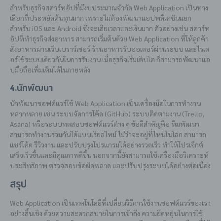
สำหรับธุรกิจสตาร์ทอัปที่มีงบประมาณจำกัด Web Application เป็นทาง
เลือกที่ประหยัดต้นทุนมาก เพราะไม่ต้องพัฒนาแอปพลิเคชันแยก
สำหรับ iOS และ Android ซึ่งจะเสียเวลาและเงินมาก ตัวอย่างเช่น สตาร์ท
อัปที่ทำธุรกิจส่งอาหาร สามารถเริ่มต้นด้วย Web Application ที่ให้ลูกค้า
สั่งอาหารผ่านเว็บเบราว์เซอร์ ร้านอาหารรับออเดอร์ผ่านระบบ และไรเด
อร์ใช้ระบบเดียวกันในการรับงาน เมื่อธุรกิจเริ่มเติบโต ก็สามารถพัฒนาแอ
ปมือถือเพิ่มเติมได้ในภายหลัง
4.นักพัฒนา
นักพัฒนาซอฟต์แวร์ใช้ Web Application เป็นเครื่องมือในการทำงาน
หลากหลาย เช่น ระบบจัดการโค้ด (GitHub) ระบบติดตามงาน (Trello,
Asana) หรือระบบทดสอบซอฟต์แวร์ต่าง ๆ ข้อดีสำคัญคือ ทีมพัฒนา
สามารถทำงานร่วมกันได้แบบเรียลไทม์ ไม่ว่าจะอยู่ที่ไหนในโลก สามารถ
แชร์โค้ด รีวิวงาน และปรับปรุงโปรแกรมได้อย่างรวดเร็ว ทำให้โปรเจ็กต์
เสร็จเร็วขึ้นและมีคุณภาพดีขึ้น นอกจากนี้ยังสามารถใช้เครื่องมือวิเคราะห์
ประสิทธิภาพ ตรวจสอบข้อผิดพลาด และปรับปรุงระบบได้อย่างต่อเนื่อง
สรุป
Web Application เป็นเทคโนโลยีที่เปลี่ยนวิธีการใช้งานซอฟต์แวร์ของเรา
อย่างสิ้นเชิง ด้วยความสะดวกสบายในการเข้าถึง ความยืดหยุ่นในการใช้