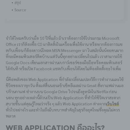
สรุป
Source
จำได้ไหมครับว่าเมื่อ 10 ปีที่แล้ว ถ้าเราต้องการใช้โปรแกรม Microsoft
Office เราก็ต้องซื้อ CD มาติดตั้งในเครื่องเพื่อใช้งาน หรือหากต้องการแช
ตกับเพื่อน ก็ต้องดาวน์โหลด MSN Messenger มา ในสมัยนั้นน้อยคนมาก
ที่จะมีคอมพิวเตอร์ติดบ้าน แต่วันนี้ทุกอย่างเปลี่ยนไปแล้ว เราสามารถใช้
Google Docs เขียนเอกสารผ่านเบราว์เซอร์ของมือถือหรือคอมพิวเตอร์
ได้ทันที หรือเปิด Facebook แชตกับเพื่อนได้โดยไม่ต้องติดตั้งอะไรเพิ่ม
นี่คือพลังของ Web Application ที่กำลังเปลี่ยนแปลงวิธีการทำงานและใช้
ชีวิตของเราทุกวัน ตั้งแต่ตื่นนอนเช้าเช็คอีเมลผ่าน Gmail สั่งกาแฟผ่านแอ
ปร้านกาแฟ ทำงานบน Google Drive ไปจนถึงดูหนังใน Netflix ก่อน
นอน ทุกอย่างเหล่านี้ล้วนเป็น Web Application ที่ทำให้ชีวิตเราสะดวก
สบายขึ้น แต่คุณรู้ไหมว่าจริง ๆ แล้ว Web Application ต่างจาก
เว็บไซต์
ทั่วไปอย่างไร และทำไมถึงมีบทบาทสำคัญในธุรกิจยุคใหม่ซึ่งคุณไม่ควร
พลาด
Web Application คืออะไร?