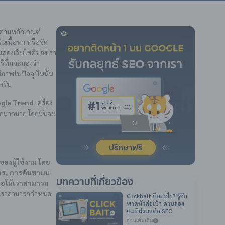
ปตามหลักเกณฑ์
ในเนื้อหา หรือจัด
กแสดงเว็บไซต์ของเรา
ริทึ่มจะมองว่า
ิภาพในปัจจุบันนั้น
ครับ
gle Trend
เครื่อง
อีกมากมาย โดยมันจะ
ของผู้ใช้งาน โดย
าร, การค้นหาบน
บทความที่เกี่ยวข้อง
่อให้เราสามารถ
เราสามารถกำหนด
Clickbait คืออะไร? รู้จัก
พาดหัวล่อเป้า ดาบสอง
คมที่ส่งผลต่อ SEO
อ่านเพิ่มเติม