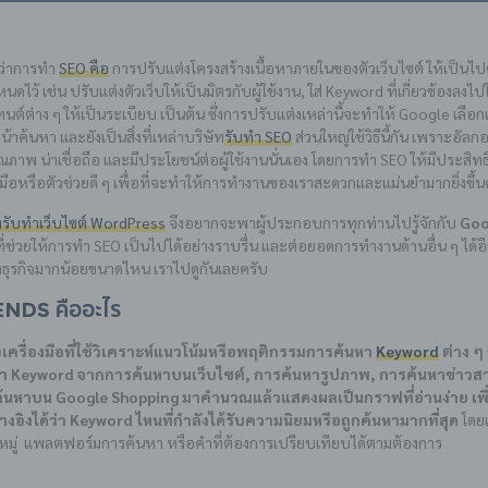
ีว่าการทำ
SEO คือ
การปรับแต่งโครงสร้างเนื้อหาภายในของตัวเว็บไซต์ ให้เป็นไ
ดไว้ เช่น ปรับแต่งตัวเว็บให้เป็นมิตรกับผู้ใช้งาน, ใส่ Keyword ที่เกี่ยวข้องลงไป
นต์ต่าง ๆ ให้เป็นระเบียบ เป็นต้น ซึ่งการปรับแต่งเหล่านี้จะทำให้ Google เลือ
้าค้นหา และยังเป็นสิ่งที่เหล่าบริษัท
รับทำ SEO
ส่วนใหญ่ใช้วิธีนี้กัน เพราะอัลกอ
ุณภาพ น่าเชื่อถือ และมีประโยชน์ต่อผู้ใช้งานนั่นเอง โดยการทำ SEO ให้มีประสิทธ
งมือหรือตัวช่วยดี ๆ เพื่อที่จะทำให้การทำงานของเราสะดวกและแม่นยำมากยิ่งขึ้น
ทรับทำเว็บไซต์ WordPress
จึงอยากจะพาผู้ประกอบการทุกท่านไปรู้จักกับ
Goo
่ช่วยให้การทำ SEO เป็นไปได้อย่างราบรื่น และต่อยอดการทำงานด้านอื่น ๆ ได้
ธุรกิจมากน้อยขนาดไหน เราไปดูกันเลยครับ
nds คืออะไร
เครื่องมือที่ใช้วิเคราะห์แนวโน้มหรือพฤติกรรมการค้นหา
Keyword
ต่าง ๆ 
 Keyword จากการค้นหาบนเว็บไซต์, การค้นหารูปภาพ, การค้นหาข่าวส
้นหาบน Google Shopping มาคำนวณแล้วแสดงผลเป็นกราฟที่อ่านง่าย เพื
้างอิงได้ว่า Keyword ไหนที่กำลังได้รับความนิยมหรือถูกค้นหามากที่สุด
โดย
วดหมู่ แพลตฟอร์มการค้นหา หรือคำที่ต้องการเปรียบเทียบได้ตามต้องการ