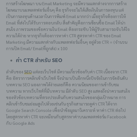
การสร้างโฆษณา บน Email Marketing จะมีความแตกต่างจากการสร้าง
โฆษณาบนแพลตฟอร์มอื่นๆ คือ ธุรกิจจะไม่ได้เสียเงินในการลงทุน แต่
เป็นการลงทุนด้านเวลาในการพิมพ์ Email มากกว่า เมื่อธุรกิจต้องการให้
Email ที่ส่งไปได้รับการตอบกลับ สิ่งสำคัญคือการเขียนชื่อ Email ให้น่า
สนใจ ภาพรวมของข้อความใน Email ต้องกระชับ ให้ผู้รับสามารถจับได้ใจ
ความได้ง่าย หากธุรกิจต้องการหาค่า CTR สูตรหาค่า CTR ของ Email
Marketing มีความแตกต่างกับแพลตฟอร์มอื่นๆ อยู่ด้วย CTR = (จำนวน
การเปิด Email/ Emailที่ถูกส่ง) x 100
ค่า CTR สำหรับ SEO
ลำดับของ
SEO
แต่ละเว็บไซต์ มีความ
เกี่ยวข้องกับค่า CTR เนื่องจาก CTR
คือ อัตราการคลิกเข้าเว็บไซต์ จึงนำมาเป็นอีกหนึ่งปัจจัยในการจัดอันดับ
บทความ SEO มองภาพได้ง่ายเลยก็คือ ความนิยมของการเข้ารับชม
บทความ หากเว็บไซต์ที่มีบทความ มีลำดับ SEO สูง แสดงถึงน่าความสนใจ
ของหัวข้อบทความที่ตรงประเด็นกับความสนใจของกลุ่มเป้าหมาย การ
คลิกเข้ารับชมย่อมสูงไปด้วยเช่นกัน ธุรกิจสามารถดูค่า CTR ได้จาก
Google Search Console เพื่อนำข้อมูลมาวิเคราะห์ หาค่า CTR ต่อไป
โดยสูตรหาค่า CTR จะเหมือนกับสูตรหาค่าบนแพลตฟอร์ม Facebook
กับ Google Ads