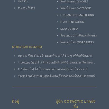
บทความ
รับทําโฆษณา GOOGLE
ร่วมงานกับเรา
รับทําโฆษณา FACEBOOK
E-COMMERCE MARKETING
LEAD GENERATION
LEAD COMBO
รับออกแบบกราฟิกและโฆษณา
รับทำเว็บไซต์ WORDPRESS
บทความการตลาด
Suno AI คืออะไร? สร้างเพลงด้วย AI ได้ง่าย ๆ แค่พิมพ์ข้อความ
Prototype คืออะไร? ต้นแบบผลิตภัณฑ์ที่ช่วยลดความเสี่ยงก่อน
พัฒนาจริง
TLS คืออะไร? โปรโตคอลความปลอดภัยที่ทุกเว็บไซต์ควรมี
CAGR คืออะไร? พร้อมสูตรคำนวณอัตราการเติบโตต่อปีแบบทบต้น
ฉบับง่าย
ที่อยู่
รู้จัก COTACTIC มากยิ่ง
ขึ้น