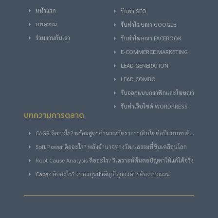
หน้าแรก
รับทำ SEO
บทความ
รับทําโฆษณา GOOGLE
ร่วมงานกับเรา
รับทําโฆษณา FACEBOOK
E-COMMERCE MARKETING
LEAD GENERATION
LEAD COMBO
รับออกแบบกราฟิกและโฆษณา
รับทำเว็บไซต์ WORDPRESS
บทความการตลาด
CAGR คืออะไร? พร้อมสูตรคำนวณอัตราการเติบโตต่อปีแบบทบต้น
ฉบับง่าย
Soft Power คืออะไร? พลังอำนาจทางวัฒนธรรมที่ขับเคลื่อนโลก
Root Cause Analysis คืออะไร? วิเคราะห์ต้นตอปัญหาให้แก้ได้จริง
Capex คืออะไร? งบลงทุนสำคัญที่ทุกองค์กรต้องวางแผน