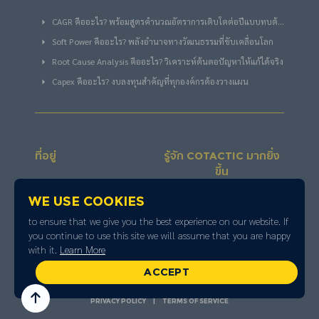
CAGR คืออะไร? พร้อมสูตรคำนวณอัตราการเติบโตต่อปีแบบทบต้น
ฉบับง่าย
Soft Power คืออะไร? พลังอำนาจทางวัฒนธรรมที่ขับเคลื่อนโลก
Root Cause Analysis คืออะไร? วิเคราะห์ต้นตอปัญหาให้แก้ได้จริง
Capex คืออะไร? งบลงทุนสำคัญที่ทุกองค์กรต้องวางแผน
ที่อยู่
รู้จัก COTACTIC มากยิ่ง
ขึ้น
1211 BB BUILDING 54 ซอย
We use cookies
สุขุมวิท 21 แขวงคลองเตย
to ensure that we give you the best experience on our website. If
เหนือ เขตวัฒนา
you continue to use this site we will assume that you are happy
กรุงเทพมหานคร 10110
with it.
Learn More
TEL :
065 095 9544
ACCEPT
COPYRIGHT©2026 COTACTIC MEDIA / BANGKOK
PRIVACY POLICY
|
TERMS OF SERVICE