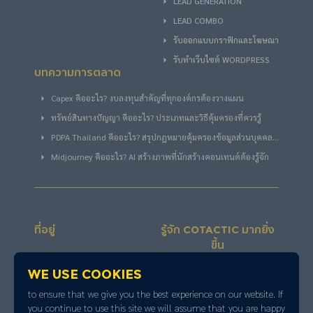
LEAD GENERATION
LEAD COMBO
รับออกแบบกราฟิกและโฆษณา
รับทำเว็บไซต์ WORDPRESS
บทความการตลาด
Capex คืออะไร? งบลงทุนสำคัญที่ทุกองค์กรต้องวางแผน
ทรัพย์สินทางปัญญา คืออะไร? ประเภทและวิธีคุ้มครองที่ควรรู้
PDPA Thailand คืออะไร? สรุปกฎหมายคุ้มครองข้อมูลส่วนบุคคล
ไทย
Midjourney คืออะไร? AI สร้างภาพที่นักสร้างคอนเทนต์ต้องรู้จัก
ที่อยู่
รู้จัก COTACTIC มากยิ่ง
ขึ้น
1211 BB BUILDING 54 ซอย
We use cookies
สุขุมวิท 21 แขวงคลองเตย
to ensure that we give you the best experience on our website. If
เหนือ เขตวัฒนา
you continue to use this site we will assume that you are happy