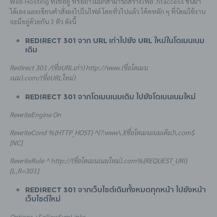
Web Hosting ที่ใช้อยู่ หรือถ้าไม่มีก็สามารถสร้างไฟล์ .htaccess ขึ้นมา
ได้เอง และเขียนคำสั่งลงไปในไฟล์ โดยทั่วไปแล้ว โค้ดหลัก ๆ ที่นิยมใช้งาน
จะมีอยู่ด้วยกัน 3 ตัว ดังนี้
Redirect 301 จาก URL เก่าไปยัง URL ใหม่ในโดเมนเนม
เดิม
Redirect 301 /
(ชื่อURLเก่า)
http://www.
(ชื่อโดเมน
เนม)
.com/
(ชื่อURLใหม่)
Redirect 301 จากโดเมนเนมเดิม ไปยังโดเมนเนมใหม่
RewriteEngine On
RewriteCond %{HTTP_HOST} ^(?:www\.)
(ชื่อโดเมนเนมเดิม)
\.com$
[NC]
RewriteRule ^ http://
(ชื่อโดเมนเนมใหม่)
.com%{REQUEST_URI}
[L,R=301]
Redirect 301 จากเว็บไซต์เดิมทั้งหมดทุกหน้า ไปยังหน้า
เว็บไซต์ใหม่
Options +FollowSymLinks