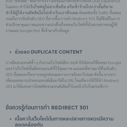
เป็น “ลิงก์เสีย” ซึ่งถ้าหากเราไม่ยอมแก้ไขก็จะทำให้เกิด User Experience
ในแง่ลบ ทำให้
เว็บไซต์ดูไม่น่าเชื่อถือ หรือซ้ำร้ายไปกว่านั้นก็อาจ
ทำให้ผู้ใช้งานตัดสินใจไม่เข้าเว็บเราอีกเลย
ส่งผลต่อทั้ง Traffic ที่ลดลง
รวมถึงการจัดอันดับ SEO ที่ยากขึ้น การทำ Redirect 301 จึงมีข้อดีในการ
ช่วยรักษาคุณภาพและความน่าเชื่อถือของเว็บไซต์ทั้งในสายตาของผู้ใช้
งานและ Google Bot ที่เข้ามาเก็บข้อมูล
ช่วยลด Duplicate Content
การมีคอนเทนต์ซ้ำ ๆ กันบนเว็บไซต์เดียว จะทำให้อัลกอริทึมของ Google
มองว่าเว็บไซต์นั้นมีคอนเทนต์ที่ไร้คุณภาพ และผลที่ตามมาก็คืออันดับ
SEO ที่ลดลงหรืออาจจะถูกซ่อนผลจากการค้นหาไปเลย ดังนั้น หากเรา
เพียงแค่อยากนำคอนเทนต์เดิมมาใส่ใน URL ใหม่ก็ควรใช้วิธีทำ Redirect
301 มาใช้แทนการโพสต์คอนเทนต์เดิมซ้ำในหน้าเว็บใหม่จะดีกว่า
ข้อควรรู้ก่อนการทำ Redirect 301
เนื้อหาในเว็บไซต์ต้นทางและปลายทางควรมีความ
สอดคล้องกัน