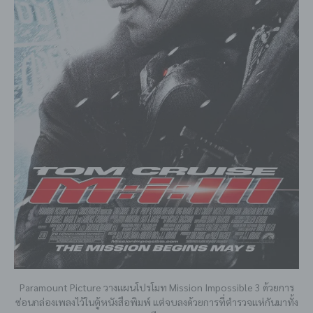
Paramount Picture วางแผนโปรโมท Mission Impossible 3 ด้วยการ
ซ่อนกล่องเพลงไว้ในตู้หนังสือพิมพ์ แต่จบลงด้วยการที่ตำรวจแห่กันมาทั้ง