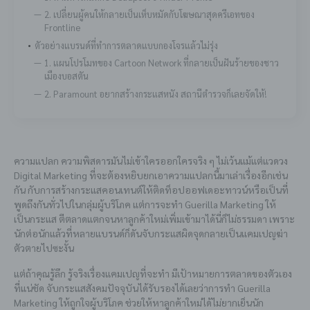
2. เปลี่ยนผู้คนให้กลายเป็นเห็บหมัดกับโฆษณาสุดครีเอทของ
Frontline
ตัวอย่างแบรนด์ที่ทำการตลาดแบบกองโจรแล้วไม่รุ่ง
1. แผนโปรโมทของ Cartoon Network ที่กลายเป็นฝันร้ายของชาว
เมืองบอสตัน
2. Paramount อยากสร้างกระแสหนัง สถานีตำรวจก็เลยจัดให้!
ความแปลก ความพิสดารมันไม่เข้าใครออกใครจริง ๆ ไม่เว้นแม้แต่แวดวง
Digital Marketing ที่จะต้องหยิบยกเอาความแปลกนี้มาเล่าเรื่องอีกเช่น
กัน กับการสร้างกระแสคอนเทนต์ให้ติดท็อปออฟเดอะทาวน์หรือเป็นที่
พูดถึงกันทั่วไปในกลุ่มผู้บริโภค แต่การจะทำ Guerilla Marketing ให้
เป็นกระแส ตีตลาดแตกจนหาลูกค้าใหม่เพิ่มเข้ามาได้นี่ก็ไม่ธรรมดา เพราะ
นักต่อนักแล้วที่หลายแบรนด์ก็ดันจับกระแสผิดจุดกลายเป็นแคมเปญฆ่า
ตัวตายไปซะงั้น
แต่ถ้าคุณรู้ลึก รู้จริงเรื่องแคมเปญที่จะทำ มีเป้าหมายการตลาดของตัวเอง
ที่แน่ชัด จับกระแสสังคมปัจจุบันได้รับรองได้เลยว่าการทำ Guerilla
Marketing ให้ถูกใจผู้บริโภค ช่วยให้หาลูกค้าใหม่ได้ไม่ยากเย็นนัก