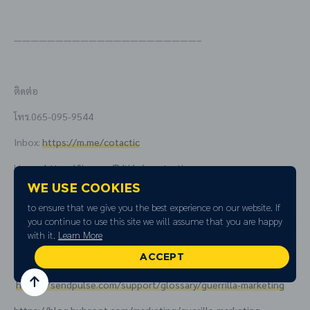
——————————————————————–
ติดต่อ
โทร.065-095-9544
Inbox:
https://m.me/cotactic
Line@:
https://line.me/R/ti/p/@cotactic
We use cookies
to ensure that we give you the best experience on our website. If
ขอบคุณแหล่งที่มาข้อมูล
you continue to use this site we will assume that you are happy
with it.
Learn More
https://www.businessnewsdaily.com/2174-guerilla-marketing-
ACCEPT
wrong.html
https://sendpulse.com/support/glossary/guerrilla-marketing