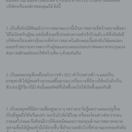
ลองพิจารณาและคำนึงถึงให้ดี ๆ ก่อนจะทำอะไรบ้าบิ่นที่อาจส่งผลต่อ
บริษัทหรือองค์กรของคุณได้ ดังนี้
1. เป็นที่เห็นได้ชัดแล้วว่าการตลาดแบบนี้เป็นการตลาดที่สร้างความฮือฮา
ได้ไม่น้อยกับผู้ชม แต่นั่นคือจุดที่ประสบความสำเร็จไปแล้ว แท้ที่จริงยังมี
บริษัทหรือองค์กรอีกมากที่ทำการตลาดในลักษณะนี้แต่กลับได้ผลแง่ลบ
และสร้างความหวาดผวากับผู้ชมแทน และแน่นอนว่าส่งผลกระทบรุนแรง
ต่อภาพลักษณ์ของบริษัทไปเต็ม ๆ ด้วยเช่นกัน
2. เป็นแคมเปญที่เหมือนกับการทำ SEO ทำไปอย่างช้า ๆ และเป็น
ธรรมชาติ ให้ผู้ชมสร้างกระแสขึ้นมาเอง (หรือบางที่ก็อาจใช้หน้าม้าเป็น
ตัวเร่งปฏิกิริยาก็มี) ดังนั้นผลลัพธ์ที่เกิดขึ้นจะไม่ได้เกิดขึ้นเลยทันที
3. เป็นกลยุทธ์ที่มีความเสี่ยงสูงมาก ๆ เพราะเราไม่รู้เลยว่าแคมเปญนี้จะ
เป็นที่พูดถึงได้หรือเปล่า จะเป็นไวรัลได้ไหม หรือจะโดนข่าวดังกว่ากลบ
กระแสไปหมด จึงต้องมีการใช้เทคนิคและการลงทุนด้านการตลาดหลาย
อย่างเพื่อให้ผู้ชมเข้าถึงได้ง่ายขึ้น ซึ่งก็จะวนกลับไปที่คำถามแรกของหัวข้อ