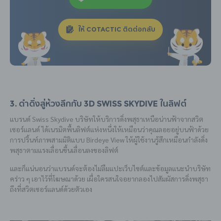
ให้ COTACTIC ติดต่อกลับ
3. ดำดิ่งสู่ห้วงลึกกับ 3D Swiss Skydive ในลิฟต์
แบรนด์ Swiss Skydive บริษัทให้บริการดิ่งพสุธาเหนือน่านฟ้าจากสวิต
เซอร์แลนด์ ได้เนรมิตพื้นลิฟต์แห่งหนึ่งให้เหมือนว่าคุณลอยอยู่บนฟ้าด้วย
การปริ้นท์ภาพสามมิติแบบ Birdeye View ให้ผู้ใช้งานรู้สึกเหมือนกำลังดิ่ง
พสุธาตามแรงเลื่อนขึ้นเลื่อนลงของลิฟต์
และก็แน่นอนว่าแบรนด์จะต้องไม่ลืมแปะเว็บไซต์และข้อมูลแนะนำบริษัท
คร่าว ๆ เอาไว้ที่โฆษณาด้วย เผื่อใครสนใจอยากลองไปสัมผัสการดิ่งพสุธา
ถึงที่สวิตเซอร์แลนด์ด้วยตัวเอง