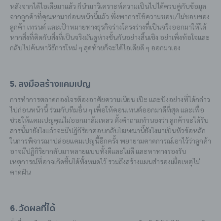
หลังจากได้ไอเดียมาแล้ว ก็นำมาวิเคราะห์ความเป็นไปได้ควบคู่กับข้อมูล
จากลูกค้าที่คุณหามาก่อนหน้านี้แล้ว พึ่งพาการใช้ความชอบ/ไม่ชอบของ
ลูกค้า เทรนด์ และเป้าหมายทางธุรกิจร่างโครงร่างที่เป็นจริงออกมาให้ได้
หากสิ่งที่คิดกับสิ่งที่เป็นจริงมันดูห่างชั้นกันอย่างสิ้นเชิง อย่าเพิ่งท้อใจและ
กลับไปค้นหาวิธีการใหม่ ๆ สุดท้ายก็จะได้ไอเดียดี ๆ ออกมาเอง
5. ลงมือสร้างแคมเปญ
การทำการตลาดกองโจรต้องอาศัยความเนียน เป๊ะ และปังอย่างที่ได้กล่าว
ไปก่อนหน้านี้ ร่วมกับทีมอื่น ๆ เพื่อให้คอนเทนต์ออกมาดีที่สุด และเพื่อ
ช่วยให้แคมเปญคุณไม่ออกมาล้มเหลว ตั้งคำถามทำนองว่า ลูกค้าจะได้รับ
สารนี้มายังไงแล้วจะมีปฏิกิริยาตอบกลับโฆษณานี้ยังไงมาเป็นหัวข้อหลัก
ในการพิจารณาปล่อยแคมเปญนี้อีกครั้ง พยายามคาดการณ์เอาไว้ว่าลูกค้า
อาจมีปฏิกิริยากลับมาหลายแบบทั้งดีและไม่ดี และหาทางรองรับ
เหตุการณ์ที่อาจเกิดขึ้นได้ทั้งหมดไว้ รวมถึงสร้างแผนสำรองเผื่อเหตุไม่
คาดฝัน
6. วัดผลที่ได้