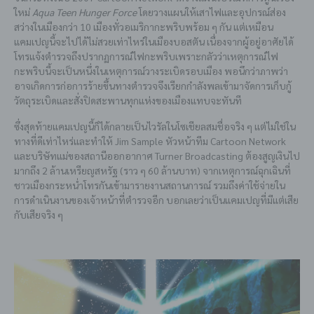
ใหม่
Aqua Teen Hunger Force
โดยวางแผนให้เสาไฟและอุปกรณ์ส่อง
สว่างในเมืองกว่า 10 เมืองทั่วอเมริกากะพริบพร้อม ๆ กัน แต่เหมือน
แคมเปญนี้จะไปได้ไม่สวยเท่าไหร่ในเมืองบอสตัน เนื่องจากผู้อยู่อาศัยได้
โทรแจ้งตำรวจถึงปรากฏการณ์ไฟกะพริบเพราะกลัวว่าเหตุการณ์ไฟ
กะพริบนี้จะเป็นหนึ่งในเหตุการณ์วางระเบิดรอบเมือง พอนึกว่าภาพว่า
อาจเกิดการก่อการร้ายขึ้นทางตำรวจจึงเรียกกำลังพลเข้ามาจัดการเก็บกู้
วัตถุระเบิดและสั่งปิดสะพานทุกแห่งของเมืองแทบจะทันที
ซึ่งสุดท้ายแคมเปญนี้ก็ได้กลายเป็นไวรัลในโซเชียลสมชื่อจริง ๆ แต่ไม่ใช่ใน
ทางที่ดีเท่าไหร่และทำให้ Jim Sample หัวหน้าทีม Cartoon Network
และบริษัทแม่ของสถานีออกอากาศ Turner Broadcasting ต้องสูญเงินไป
มากถึง 2 ล้านเหรียญสหรัฐ (ราว ๆ 60 ล้านบาท) จากเหตุการณ์ฉุกเฉินที่
ชาวเมืองกระหน่ำโทรกันเข้ามารายงานสถานการณ์ รวมถึงค่าใช้จ่ายใน
การดำเนินงานของเจ้าหน้าที่ตำรวจอีก บอกเลยว่าเป็นแคมเปญที่มีแต่เสีย
กับเสียจริง ๆ