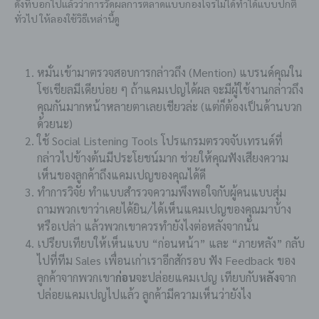
ดั่งที่บอกไปแล้วว่าการวัดผลการตลาดแบบกองโจรไม่ได้ทำได้แบบปกติ
ทั่วไป ให้ลองใช้วิธีเหล่านี้ดู
หมั่นเข้ามาตรวจสอบการกล่าวถึง (Mention) แบรนด์คุณใน
โซเชียลมีเดียบ่อย ๆ ถ้าแคมเปญได้ผล จะมีผู้ใช้งานกล่าวถึง
คุณกันมากหน้าหลายตาเลยเชียวล่ะ (แต่ก็ต้องเป็นด้านบวก
ด้วยนะ)
ใช้ Social Listening Tools โปรแกรมตรวจจับเทรนด์ที่
กล่าวไปข้างต้นมีประโยชน์มาก ช่วยให้คุณฟังเสียงความ
เห็นของลูกค้าถึงแคมเปญของคุณได้ดี
ทำการวิจัย ทำแบบสำรวจความพึงพอใจกับผู้คนแบบสุ่ม
ถามพวกเขาว่าเคยได้ยิน/ได้เห็นแคมเปญของคุณมาบ้าง
หรือเปล่า แล้วพวกเขาควรทำยังไงต่อหลังจากนั้น
เปรียบเทียบให้เห็นแบบ “ก่อนหน้า” และ “ภายหลัง” กลับ
ไปที่ทีม Sales เพื่อนเก่าเราอีกสักรอบ ฟัง Feedback ของ
ลูกค้าจากพวกเขา
ก่อน
จะปล่อยแคมเปญ เทียบกับ
หลัง
จาก
ปล่อยแคมเปญไปแล้ว ลูกค้ามีความเห็นว่ายังไง