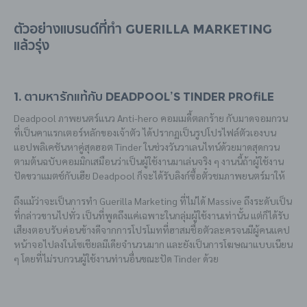
ตัวอย่างแบรนด์ที่ทำ Guerilla Marketing
แล้วรุ่ง
1. ตามหารักแท้กับ Deadpool’s Tinder Profile
Deadpool ภาพยนตร์แนว Anti-hero คอมเมดี้ตลกร้าย กับมาดจอมกวน
ที่เป็นคาแรกเตอร์หลักของเจ้าตัว ได้ปรากฏเป็นรูปโปรไฟล์ตัวเองบน
แอปพลิเคชันหาคู่สุดฮอต Tinder ในช่วงวันวาเลนไทน์ด้วยมาดสุดกวน
ตามต้นฉบับคอมมิกเสมือนว่าเป็นผู้ใช้งานมาเล่นจริง ๆ งานนี้ถ้าผู้ใช้งาน
ปัดขวาแมตช์กับเฮีย Deadpool ก็จะได้รับลิงก์ซื้อตั๋วชมภาพยนตร์มาให้
ถึงแม้ว่าจะเป็นการทำ Guerilla Marketing ที่ไม่ได้ Massive ถึงระดับเป็น
ที่กล่าวขานไปทั่ว เป็นที่พูดถึงแค่เฉพาะในกลุ่มผู้ใช้งานเท่านั้น แต่ก็ได้รับ
เสียงตอบรับค่อนข้างดีจากการโปรโมทที่ฮาสมชื่อตัวละครจนมีผู้คนแคป
หน้าจอไปลงในโซเชียลมีเดียจำนวนมาก และยังเป็นการโฆษณาแบบเนียน
ๆ โดยที่ไม่รบกวนผู้ใช้งานท่านอื่นขณะปัด Tinder ด้วย