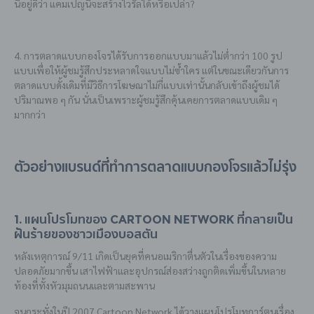
นี้อยู่ดีว่า แคมเปญนี้จะสร้างไวรัลได้หรือเปล่า?
4. การตลาดแบบกองโจรได้รับการออกแบบมาแล้วไม่ต่ำกว่า 100 รูป
แบบเพื่อให้ผู้ชมรู้สึกประหลาดใจแบบไม่ซ้ำใคร แต่ในขณะเดียวกันการ
ตลาดแบบดั้งเดิมที่มีวิธีการโฆษณาไม่กี่แบบเท่านั้นกลับเข้าถึงผู้ชมได้
ปริมาณพอ ๆ กัน นั่นเป็นเพราะผู้ชมรู้สึกคุ้นเคยการตลาดแบบเดิม ๆ
มากกว่า
ตัวอย่างแบรนด์ที่ทำการตลาดแบบกองโจรแล้วไม่รุ่ง
1. แผนโปรโมทของ Cartoon Network ที่กลายเป็น
ฝันร้ายของชาวเมืองบอสตัน
หลังเหตุการณ์ 9/11 เกิดเป็นยุคที่คนอเมริกาตื่นตัวในเรื่องของความ
ปลอดภัยมากขึ้น เสาไฟฟ้าและอุปกรณ์ส่องสว่างถูกติดเพิ่มขึ้นในหลาย
ท้องที่ทั้งหัวมุมถนนและตามสะพาน
จนกระทั่งในปี 2007 Cartoon Network ได้วางแผนโปรโมทการ์ตูนเรื่อง