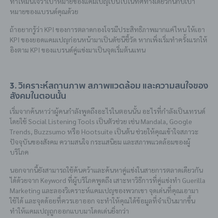
ทำให้มั่นใจว่าเป้าหมายของแคมเปญเป็นไปในทิศทางเดียวกันกับเป้า
หมายของแบรนด์คุณด้วย
ถ้าอยากรู้ว่า KPI ของการตลาดกองโจรมีประสิทธิภาพมากแค่ไหน ให้เอา
KPI ของยอดแคมเปญก่อนหน้ามาเป็นดัชนีชี้วัด หากเพิ่งเริ่มทำครั้งแรกให้
อิงตาม KPI ของแบรนด์คู่แข่งมาเป็นจุดเริ่มต้นแทน
3. วิเคราะห์สถานภาพ สภาพแวดล้อม และความสนใจของ
สังคมในตอนนั้น
เริ่มจากค้นหาว่าผู้คนกำลังพูดถึงอะไรในตอนนั้น อะไรที่กำลังเป็นเทรนด์
โดยใช้ Social Listening Tools เป็นตัวช่วย เช่น Mandala, Google
Trends, Buzzsumo หรือ Hootsuite เป็นต้น ช่วยให้คุณเข้าใจสภาวะ
ปัจจุบันของสังคม ความสนใจ กระแสนิยม และสภาพแวดล้อมของผู้
บริโภค
นอกจากนี้ยังสามารถใช้ค้นคว้าและค้นหาคู่แข่งในสายการตลาดเดียวกัน
ได้ด้วยจาก Keyword ที่ผู้บริโภคพูดถึง เสาะหาวิธีการที่คู่แข่งทำ Guerilla
Marketing และลองวิเคราะห์แคมเปญของพวกเขา จุดเด่นที่คุณเอามา
ใช้ได้ และจุดด้อยที่ควรเอาออก จะทำให้คุณได้ข้อมูลที่จำเป็นมากขึ้น
ทำให้แคมเปญถูกออกแบบมาโดดเด่นยิ่งกว่า