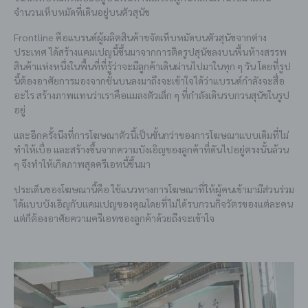
จำนวนเห็บหมัดที่เดินอยู่บนตัวสุนัข
Frontline คือแบรนด์ผู้ผลิตสินค้าขจัดเห็บหมัดบนตัวสุนัขจากต่าง
ประเทศ ได้สร้างแคมเปญนี้ขึ้นมาจากการติดรูปสุนัขลงบนพื้นห้างสรรพ
สินค้าแห่งหนึ่งในพื้นที่ที่รู้ว่าจะมีลูกค้าเดินผ่านไปมาในทุก ๆ วัน โดยที่รูป
นี้ต้องอาศัยการมองจากชั้นบนลงมาถึงจะเข้าใจได้ว่าแบรนด์กำลังจะสื่อ
อะไร สร้างภาพแทนว่าเราคือแมลงตัวเล็ก ๆ ที่กำลังเดินรบกวนสุนัขในรูป
อยู่
และอีกครั้งนึงที่การโฆษณาตัวนี้เป็นขั้นกว่าของการโฆษณาแบบเดิมที่ไม่
ทำให้เบื่อ และสร้างขึ้นจากความบังเอิญของลูกค้าที่ดันไปอยู่ตรงนั้นล้วน
ๆ จึงทำให้เกิดภาพสุดครีเอทนี้ขึ้นมา
ประเด็นของโฆษณานี้คือ ใช้แนวทางการโฆษณาที่ให้ผู้คนเข้ามามีส่วนร่วม
ได้แบบบังเอิญกับแคมเปญของคุณโดยที่ไม่ได้รบกวนกิจวัตรของแต่ละคน
แต่ก็ต้องอาศัยความครีเอทของลูกค้าด้วยถึงจะเข้าใจ