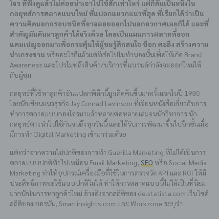
โจร ที่ฟังดูแล้วไม่ค่อยน่าเอาไปใช้สักเท่าไหร่ แต่ก็ดันเป็นหนึ่งใน
กลยุทธ์การตลาดแบบใหม่ ที่แปลกแหวกแนวที่สุด ที่เรียกได้ว่าเป็น
ความคิดนอกกรอบชนิดที่อาจลอยออกไปนอกอวกาศเลยก็ได้ และที่
สำคัญมันดันหาลูกค้าได้จริงด้วย โดยเป็นแผนการตลาดที่ออก
แคมเปญออกมาเพื่อกระตุ้นให้ผู้ชมรู้สึกสนใจ ช็อก ตะลึง สร้างความ
น่าเกรงขาม
หรืออะไรก็แล้วแต่ที่ส่อไปในทำนองนั้นเพื่อให้เกิด Brand
Awareness และโปรโมทถึงสินค้า/บริการที่แบรนด์กำลังจะออกใหม่ให้
กับผู้ชม
กลยุทธ์ที่ใช้หาลูกค้าอันแปลกพิลึกนี้ถูกคิดค้นขึ้นมาครั้งแรกในปี 1980
โดยนักเขียนแนวธุรกิจ Jay Conrad Levinson ที่เขียนหนังสือเกี่ยวกับการ
ทำการตลาดแบบกองโจรมาแล้วหลายต่อหลายเล่มจนนักวิชาการ นัก
กลยุทธ์ต่างนำไปใช้กันจนถึงทุกวันนี้ และได้รับการพัฒนาขึ้นไปอีกขั้นเมื่อ
มีการทำ Digital Marketing เข้ามาร่วมด้วย
แต่ทว่าจากความไม่ปกติของการทำ Guerilla Marketing ที่ไม่ได้เป็นการ
ตลาดแบบปกติทั่วไปเหมือน Email Marketing,
SEO
หรือ Social Media
Marketing ทำให้อุปกรณ์เครื่องมือที่ใช้ในการตรวจวัด KPI และ ROI ให้มี
ประสิทธิภาพจะใช้แบบปกติไม่ได้ ทำให้การตลาดแบบนี้ไม่ได้เป็นที่นิยม
มากนักในการหาลูกค้าใหม่ อ้างอิงจากสถิติของ de.statista.com เว็บไซต์
สถิติของเยอรมัน, Smartinsights.com และ Workzone ระบุว่า