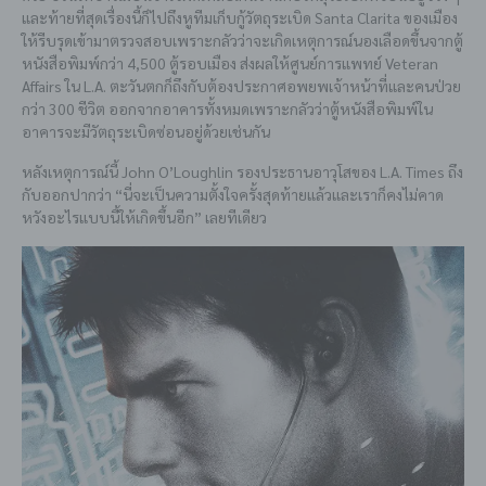
และท้ายที่สุดเรื่องนี้ก็ไปถึงหูทีมเก็บกู้วัตถุระเบิด Santa Clarita ของเมือง
ให้รีบรุดเข้ามาตรวจสอบเพราะกลัวว่าจะเกิดเหตุการณ์นองเลือดขึ้นจากตู้
หนังสือพิมพ์กว่า 4,500 ตู้รอบเมือง ส่งผลให้ศูนย์การแพทย์ Veteran
Affairs ใน L.A. ตะวันตกก็ถึงกับต้องประกาศอพยพเจ้าหน้าที่และคนป่วย
กว่า 300 ชีวิต ออกจากอาคารทั้งหมดเพราะกลัวว่าตู้หนังสือพิมพ์ใน
อาคารจะมีวัตถุระเบิดซ่อนอยู่ด้วยเช่นกัน
หลังเหตุการณ์นี้ John O’Loughlin รองประธานอาวุโสของ L.A. Times ถึง
กับออกปากว่า “นี่จะเป็นความตั้งใจครั้งสุดท้ายแล้วและเราก็คงไม่คาด
หวังอะไรแบบนี้ให้เกิดขึ้นอีก” เลยทีเดียว