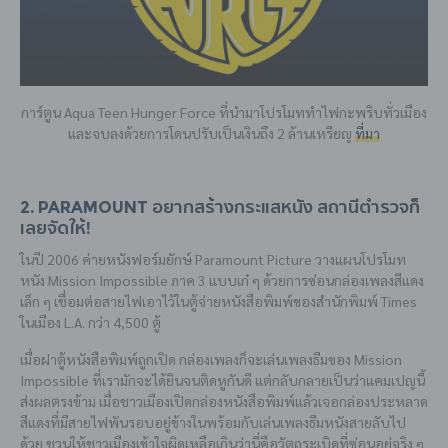
การ์ตูน Aqua Teen Hunger Force ที่นำมาโปรโมททำไฟกะพริบทั่วเมือง
และจบลงด้วยการโดนปรับเป็นเงินถึง 2 ล้านเหรียญ
ที่มา
2. Paramount อยากสร้างกระแสหนัง สถานีตำรวจก็
เลยจัดให้!
ในปี 2006 ค่ายหนังฟอร์มยักษ์ Paramount Picture วางแผนโปรโมท
หนัง Mission Impossible ภาค 3 แบบเก๋ ๆ ด้วยการซ่อนกล่องเพลงสีแดง
เล็ก ๆ เชื่อมต่อสายไฟเอาไว้ในตู้จ่ายหนังสือพิมพ์ของสำนักพิมพ์ Times
ในเมือง L.A. กว่า 4,500 ตู้
เมื่อฝาตู้หนังสือพิมพ์ถูกเปิด กล่องเพลงก็จะเล่นเพลงธีมของ Mission
Impossible ที่เรามักจะได้ยินจนติดหูกันดี แต่กลับกลายเป็นว่าแคมเปญนี้
ส่งผลตรงข้าม เมื่อชาวเมืองเปิดกล่องหนังสือพิมพ์แล้วเจอกล่องประหลาด
สีแดงที่มีสายไฟพันรอบอยู่ข้างในพร้อมกับเล่นเพลงธีมหนังสายลับไป
ด้วย ชวนให้ชาวเมืองเข้าใจผิดเหลือเกินว่านี่คือวัตถุระเบิดที่ซ่อนอยู่จริง ๆ