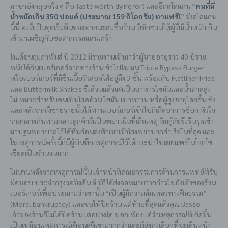
ภาษาอังกฤษจริง ๆ คือ Taste worth dying for) และอีกสโลแกน “
คนที่มี
น้ำหนักเกิน 350 ปอนด์ (ประมาณ 159 กิโลกรัม) ทานฟรี!
” ซึ่งสโลแกน
นี้นี่เองที่เป็นจุดเริ่มต้นของหายนะสมชื่อร้าน ที่ชักชวนให้ผู้ที่มีน้ำหนักเกิน
เข้ามาเผชิญกับชะตากรรมแสนเศร้า
ในเดือนกุมภาพันธ์ ปี 2012 มีรายงานเข้ามาว่าผู้ชายอายุราว 40 ปีราย
หนึ่งได้กินเบอร์เกอร์จากทางร้านเข้าไปในเมนู Triple Bypass Burger
หรือเบอร์เกอร์ที่มีชิ้นเนื้อวัวสอดไส้อยู่ถึง 3 ชั้น พร้อมกับ Flatliner Fries
และ Buttermilk Shakes ซึ่งล้วนแล้วแต่เป็นอาหารไขมันและน้ำตาลสูง
ไม่เหมาะสำหรับคนเป็นโรคอ้วน ไขมัน เบาหวาน หรือผู้สูงอายุโดยสิ้นเชิง
และหลังจากที่ชายรายนั้นได้ทานเบอร์เกอร์เข้าไปก็เกิดอาการช็อก หัวใจ
วายกลางคันท่ามกลางลูกค้าที่เป็นพยานในที่เกิดเหตุ ทีมกู้ภัยจึงรีบรุดเข้า
มาปฐมพยาบาลไว้ได้ทันก่อนส่งตัวเขาเข้าโรงพยาบาลสำเร็จในที่สุด และ
ในเหตุการณ์ครั้งนี้ก็มีผู้บันทึกเหตุการณ์ไว้ได้และนำไปเผยแพร่ในโลกโซ
เชียลเป็นจำนวนมาก
ไม่นานหลังจากเหตุการณ์นั้น เจ้าหน้าที่คณะกรรมการด้านการแพทย์ที่รับ
ผิดชอบ ประจำกรุงวอชิงตัน ดี.ซีก็ได้ส่งจดหมายว่ากล่าวไปยังเจ้าของร้าน
เบอร์เกอร์เพื่อประณามว่าเขานั้น “เป็นผู้มีความล้มเหลวทางศีลธรรม”
(Moral bankruptcy) และขอให้ปิดร้าน แต่ท้ายที่สุดแล้วคุณ Basso
เจ้าของร้านก็ไม่ได้ปิดร้านแต่อย่างใด บอกเพียงแค่ว่าเหตุการณ์ที่เกิดขึ้น
เป็นเหมือนเหตุการณ์เตือนสติเขามากกว่าและก็ยังคงเลือกที่จะเดินหน้า