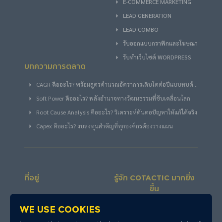
E-COMMERCE MARKETING
LEAD GENERATION
LEAD COMBO
รับออกแบบกราฟิกและโฆษณา
รับทำเว็บไซต์ WORDPRESS
บทความการตลาด
CAGR คืออะไร? พร้อมสูตรคำนวณอัตราการเติบโตต่อปีแบบทบต้น
ฉบับง่าย
Soft Power คืออะไร? พลังอำนาจทางวัฒนธรรมที่ขับเคลื่อนโลก
Root Cause Analysis คืออะไร? วิเคราะห์ต้นตอปัญหาให้แก้ได้จริง
Capex คืออะไร? งบลงทุนสำคัญที่ทุกองค์กรต้องวางแผน
ที่อยู่
รู้จัก COTACTIC มากยิ่ง
ขึ้น
1211 BB BUILDING 54 ซอย
We use cookies
สุขุมวิท 21 แขวงคลองเตย