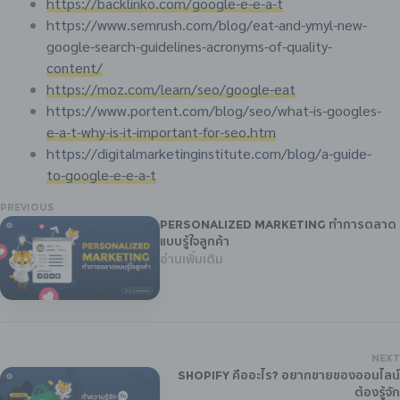
https://backlinko.com/google-e-e-a-t
https://www.semrush.com/blog/eat-and-ymyl-new-
google-search-guidelines-acronyms-of-quality-
content/
https://moz.com/learn/seo/google-eat
https://www.portent.com/blog/seo/what-is-googles-
e-a-t-why-is-it-important-for-seo.htm
https://digitalmarketinginstitute.com/blog/a-guide-
to-google-e-e-a-t
PREVIOUS
Personalized Marketing ทำการตลาด
แบบรู้ใจลูกค้า
อ่านเพิ่มเติม
NEXT
Shopify คืออะไร? อยากขายของออนไลน์
ต้องรู้จัก