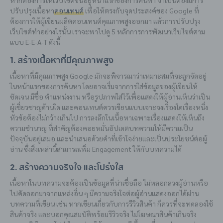
หากต้องการให้เว็บไซต์ขึ้นอยู่หน้าแรกของการค้นหา จำเป็นต้องมีการ
ปรับปรุงเนื้อหา
คอนเทนต์
เพื่อให้ตรงกับจุดประสงค์ของ Google ที่
ต้องการให้ผู้เขียนผลิตคอนเทนต์คุณภาพสูงออกมา แล้วการปรับปรุง
เว็บไซต์ทำอย่างไรนั้น เราจะพาไปดู 5 หลักการการพัฒนาเว็บไซต์ตาม
แบบ E-E-A-T ดังนี้
1. สร้างเนื้อหาที่มีคุณภาพสูง
เนื้อหาที่มีคุณภาพสูง Google มักจะพิจารณาว่าเหมาะสมที่จะถูกจัดอยู่
ในหน้าแรกของการค้นหา โดยอาจเริ่มจากการใส่ข้อมูลของผู้เขียนให้
ชัดเจน มีชื่อ ตำแหน่งงาน หรือรูปภาพใส่ไว้เพื่อแสดงให้ผู้อ่านเห็นว่าเป็น
ผู้เชี่ยวชาญด้านใด และคอนเทนต์ควรเขียนแบบเจาะจงเรื่องใดเรื่องหนึ่ง
หัวข้อต้องไม่กว้างเกินไป การลงลึกในเนื้อหาเฉพาะเรื่องแสดงให้เห็นถึง
ความชำนาญ ที่สำคัญต้องคอยหมั่นอัปเดตบทความให้มีความเป็น
ปัจจุบันอยู่เสมอ และนำเสนอด้วยคำที่เข้าใจง่ายและเป็นประโยชน์ต่อผู้
อ่าน ซึ่งสิ่งเหล่านี้สามารถเพิ่ม Engagement ให้กับบทความได้
2. สร้างความจริงใจ และโปร่งใส
เนื้อหาในบทความจะต้องเป็นข้อมูลที่น่าเชื่อถือ ไม่หลอกลวงผู้อ่านหรือ
ไปคัดลอกมาจากแหล่งอื่น ๆ มีความจริงใจต่อผู้อ่านแสดงออกได้ผ่าน
บทความที่เขียน เช่น หากเขียนเกี่ยวกับการรีวิวสินค้า ก็ควรที่จะทดลองใช้
สินค้าจริง และบอกคุณสมบัติพร้อมรีวิวจริง ไม่โฆษณาสินค้าเกินจริง