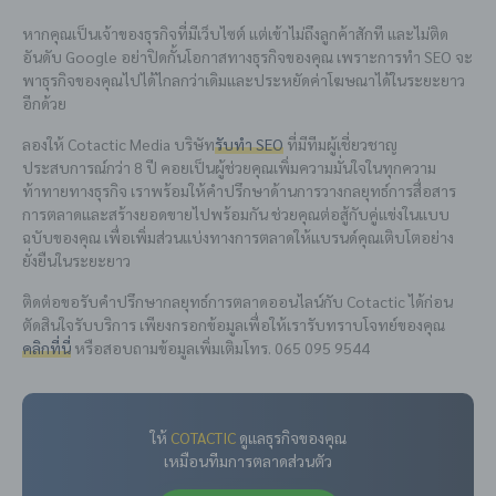
หากคุณเป็นเจ้าของธุรกิจที่มีเว็บไซต์ แต่เข้าไม่ถึงลูกค้าสักที และไม่ติด
อันดับ Google อย่าปิดกั้นโอกาสทางธุรกิจของคุณ เพราะการทำ SEO จะ
พาธุรกิจของคุณไปได้ไกลกว่าเดิมและประหยัดค่าโฆษณาได้ในระยะยาว
อีกด้วย
ลองให้ Cotactic Media บริษัท
รับทำ SEO
ที่มีทีมผู้เชี่ยวชาญ
ประสบการณ์กว่า 8 ปี คอยเป็นผู้ช่วยคุณเพิ่มความมั่นใจในทุกความ
ท้าทายทางธุรกิจ เราพร้อมให้คำปรึกษาด้านการวางกลยุทธ์การสื่อสาร
การตลาดและสร้างยอดขายไปพร้อมกัน ช่วยคุณต่อสู้กับคู่แข่งในแบบ
ฉบับของคุณ เพื่อเพิ่มส่วนแบ่งทางการตลาดให้แบรนด์คุณเติบโตอย่าง
ยั่งยืนในระยะยาว
ติดต่อขอรับคำปรึกษากลยุทธ์การตลาดออนไลน์กับ Cotactic ได้ก่อน
ตัดสินใจรับบริการ เพียงกรอกข้อมูลเพื่อให้เรารับทราบโจทย์ของคุณ
คลิกที่นี่
หรือสอบถามข้อมูลเพิ่มเติมโทร. 065 095 9544
ให้
COTACTIC
ดูแลธุรกิจของคุณ
เหมือนทีมการตลาดส่วนตัว