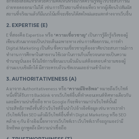
อีกทั้งยังสอดแทรกด้วยความคิดเห็นหรือเกร็ดความรู้ที่ผู้ไร้ประสบการณ์
ถ่ายทอดออกมาไม่ได้ เช่น การรีวิวสถานที่ท่องเที่ยว หากผู้เขียนไปสัมผัส
สถานที่จริงมาแล้วก็มีแนวโน้มที่จะเขียนได้สดใหม่และแตกต่างจากเว็บอื่น
2. Expertise (E)
E ที่สองคือ Expertise หรือ
‘ความเชี่ยวชาญ’
เป็นการรู้ลึกรู้จริงของผู้
เขียน ส่วนมากจะเป็นประเด็นเฉพาะทาง เช่น การศัลยกรรม, การทำ
Digital Marketing เป็นต้น ซึ่งความเชี่ยวชาญต้องอาศัยประสบการณ์การ
ทำงาน การศึกษาในสายงาน ใช้เวลาในการเก็บเกี่ยวจนกลายเป็นความ
ชำนาญนั่นเอง จึงไม่ใช่การเขียนแบบผิวเผิน แต่ต้องตอบคำถามของผู้
อ่านแบบเชิงลึกได้ มีสาระครบถ้วน ชัดเจนและอ่านเข้าใจง่าย
3. Authoritativeness (A)
A มาจาก Authoritativeness หรือ
‘ความมีอิทธิพล’
หมายถึงเว็บไซต์
หนึ่งที่ได้รับการ Backlink จากเว็บไซต์อื่นที่ทำคอนเทนต์ทิศทางเดียวกัน
และมีความน่าเชื่อถือ ทาง Google ก็จะพิจารณาว่าเว็บไซต์นั้นมี
ประสิทธิภาพถึงขั้นที่ว่าเว็บไซต์อื่นนำไปอ้างอิงข้อมูล เช่น หากเราทำ
เว็บไซต์เรื่อง SEO แล้วมีเว็บไซต์อื่นที่ทำ Digital Marketing หรือ SEO
คล้าย ๆ กัน อ้างอิงเนื้อหาจากเว็บไซต์เรา เว็บไซต์เราก็จะถูกมองว่ามี
อิทธิพล ถูกพูดถึง มีความน่าเชื่อถือ