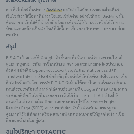
5. Backlink คุณภาพ
การที่เว็บไซต์อื่นทำการ
Backlink
มายังเว็บไซต์ของเราแสดงให้เห็นว่า
เว็บไซต์เรามีเนื้อหาที่น่าสนใจและเข้าใจง่าย อย่างไรก็ตาม Backlink นั้น
ต้องมาจากเว็บไซต์ที่น่าเชื่อถือ โดยจะต้องมีผู้ใช้งานจริงหรือได้รับความ
นิยม และจะต้องเป็นเว็บไซต์ที่มีเนื้อหาเกี่ยวข้องกับบทความของเราด้วย
เช่นกัน
สรุป
E-E-A-T เป็นเกณฑ์ที่ Google คิดขึ้นมาเพื่อวิเคราะห์ว่าบทความไหนมี
คุณภาพสูงเหมาะกับการขึ้นหน้าแรกของ Search Engine โดยประกอบ
ด้วย 4 อย่างคือ Experience, Expertise, Authoritativeness และ
Trustworthiness เป็น 4 ข้อสำคัญที่จะทำให้เว็บไซต์น่าสนใจและน่าเชื่อ
ถือไปพร้อมกัน โดยการทำ E-E-A-T นั้นต้องใช้เวลาในการสร้างสรรค์คอน
เทนต์ระยะหนึ่ง แต่หากทำได้ครบถ้วนตามที่ Google กำหนด แน่นอนว่า
จะส่งผลดีต่อเว็บไซต์ในระยะยาว เห็นได้ว่าการทำ E-E-A-T เป็นสิ่งที่
ละเลยไม่ได้ เพราะมีผลต่อการจัดอันดับเว็บไซต์ใน Search Engine
Results Page (SERP) อย่างมากทีเดียว ดังนั้น ต้องรักษามาตรฐาน
คุณภาพไว้ไม่ให้ตกลงหรือพยายามพัฒนาคอนเทนต์ให้ดูสดใหม่ น่าเชื่อ
ถือ และน่าสนใจอยู่เสมอ
สนใจปรึกษา Cotactic