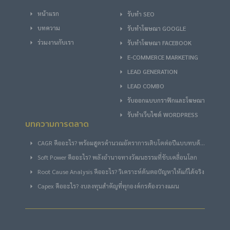
หน้าแรก
รับทำ SEO
บทความ
รับทําโฆษณา GOOGLE
ร่วมงานกับเรา
รับทําโฆษณา FACEBOOK
E-COMMERCE MARKETING
LEAD GENERATION
LEAD COMBO
รับออกแบบกราฟิกและโฆษณา
รับทำเว็บไซต์ WORDPRESS
บทความการตลาด
CAGR คืออะไร? พร้อมสูตรคำนวณอัตราการเติบโตต่อปีแบบทบต้น
ฉบับง่าย
Soft Power คืออะไร? พลังอำนาจทางวัฒนธรรมที่ขับเคลื่อนโลก
Root Cause Analysis คืออะไร? วิเคราะห์ต้นตอปัญหาให้แก้ได้จริง
Capex คืออะไร? งบลงทุนสำคัญที่ทุกองค์กรต้องวางแผน