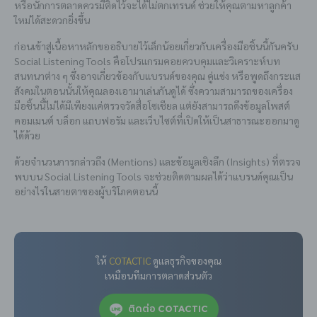
หรือนักการตลาดควรมีติดไว้จะได้ไม่ตกเทรนด์ ช่วยให้คุณตามหาลูกค้า
ใหม่ได้สะดวกยิ่งขึ้น
ก่อนเข้าสู่เนื้อหาหลักขออธิบายไว้เล็กน้อยเกี่ยวกับเครื่องมือชิ้นนี้กันครับ
Social Listening Tools คือโปรแกรมคอยควบคุมและวิเคราะห์บท
สนทนาต่าง ๆ ซึ่งอาจเกี่ยวข้องกับแบรนด์ของคุณ คู่แข่ง หรือพูดถึงกระแส
สังคมในตอนนั้นให้คุณลองเอามาเล่นกันดูได้ ซึ่งความสามารถของเครื่อง
มือชิ้นนี้ไม่ได้มีเพียงแค่ตรวจวัดสื่อโซเชียล แต่ยังสามารถดึงข้อมูลโพสต์
คอมเมนต์ บล็อก แถบฟอรัม และเว็บไซต์ที่เปิดให้เป็นสาธารณะออกมาดู
ได้ด้วย
ด้วยจำนวนการกล่าวถึง (Mentions) และข้อมูลเชิงลึก (Insights) ที่ตรวจ
พบบน Social Listening Tools จะช่วยติดตามผลได้ว่าแบรนด์คุณเป็น
อย่างไรในสายตาของผู้บริโภคตอนนี้
ให้
COTACTIC
ดูแลธุรกิจของคุณ
เหมือนทีมการตลาดส่วนตัว
ติดต่อ COTACTIC