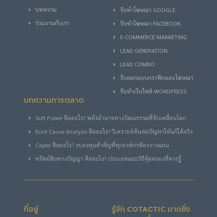
บทความ
รับทําโฆษณา GOOGLE
ร่วมงานกับเรา
รับทําโฆษณา FACEBOOK
E-COMMERCE MARKETING
LEAD GENERATION
LEAD COMBO
รับออกแบบกราฟิกและโฆษณา
รับทำเว็บไซต์ WORDPRESS
บทความการตลาด
Soft Power คืออะไร? พลังอำนาจทางวัฒนธรรมที่ขับเคลื่อนโลก
Root Cause Analysis คืออะไร? วิเคราะห์ต้นตอปัญหาให้แก้ได้จริง
Capex คืออะไร? งบลงทุนสำคัญที่ทุกองค์กรต้องวางแผน
ทรัพย์สินทางปัญญา คืออะไร? ประเภทและวิธีคุ้มครองที่ควรรู้
ที่อยู่
รู้จัก COTACTIC มากยิ่ง