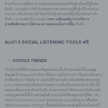
นำมาวิเคราะห์เพื่อหาอารมณ์ของเจ้าของโพสต์หรือผู้บริโภคที่รู้สึกต่อ
สินค้า / แบรนด์เรา จัดลำดับส่งผลกระทบต่อความรู้สึกผู้บริโภคในด้าน
บวก ลบ หรือเป็นกลางได้ โดยทั่วไปแล้วลักษณะที่ผู้บริโภคมักกล่าวถึง
สินค้า / แบรนด์มักเป็นประเด็น
ราคา แพ็กเกจจิง การบริการ
ประสิทธิภาพการใช้งาน ความสะดวกในการซื้อ
เป็นต้น
แนะนำ 5 Social Listening Tools ฟรี
Google Trends
เป็นเว็บไซต์ที่ใช้งานสะดวกที่สุดแล้วตอนนี้ เข้าไปตามลิงก์นี้
Google
Trends
ใส่ Keyword คำค้นหาที่ต้องการแล้วกด Enter ได้เลย ยกตัวอย่าง
คำที่ผมค้นหา ‘คริสต์มาส’ จะเห็นได้ว่าเทรนด์งานวันคริสต์มาสจะพุ่งสูง
มาก ๆ แค่เฉพาะช่วงที่ตรงกับวันเทศกาลหรือเดือนก่อนหน้าเท่านั้น ทีนี้
ผมลองเพิ่มความขบขันเข้าไปอีก ถ้าหลายคนจำได้ช่วงเวลาคริสต์มาสมัก
จะมีอยู่เพลงหนึ่งที่ห้างสรรพสินค้าชอบเปิดให้ฟังตลอดทุกปีก็คือ “All I
Want For Christmas Is You” ของ Mariah Carey เมื่อเอามาใส่ในช่อง
‘Add Comparison’ ปรากฏว่า ทั้งสองคำค้นหาจะพุ่งสูงขึ้นมากในช่วงที่