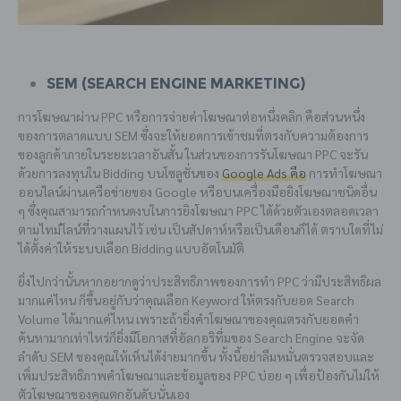
SEM (Search Engine Marketing)
การโฆษณาผ่าน PPC หรือการจ่ายค่าโฆษณาต่อหนึ่งคลิก คือส่วนหนึ่ง
ของการตลาดแบบ SEM ซึ่งจะให้ยอดการเข้าชมที่ตรงกับความต้องการ
ของลูกค้าภายในระยะเวลาอันสั้น ในส่วนของการรันโฆษณา PPC จะรัน
ด้วยการลงทุนใน Bidding บนโซลูชั่นของ
Google Ads คือ
การทำโฆษณา
ออนไลน์ผ่านเครือข่ายของ Google หรือบนเครื่องมือยิงโฆษณาชนิดอื่น
ๆ ซึ่งคุณสามารถกำหนดงบในการยิงโฆษณา PPC ได้ด้วยตัวเองตลอดเวลา
ตามไทม์ไลน์ที่วางแผนไว้ เช่น เป็นสัปดาห์หรือเป็นเดือนก็ได้ ตราบใดที่ไม่
ได้ตั้งค่าให้ระบบเลือก Bidding แบบอัตโนมัติ
ยิ่งไปกว่านั้นหากอยากดูว่าประสิทธิภาพของการทำ PPC ว่ามีประสิทธิผล
มากแค่ไหน ก็ขึ้นอยู่กับว่าคุณเลือก Keyword ให้ตรงกับยอด Search
Volume ได้มากแค่ไหน เพราะถ้ายิ่งคำโฆษณาของคุณตรงกับยอดคำ
ค้นหามากเท่าไหร่ก็ยิ่งมีโอกาสที่อัลกอริทึ่มของ Search Engine จะจัด
ลำดับ SEM ของคุณให้เห็นได้ง่ายมากขึ้น ทั้งนี้อย่าลืมหมั่นตรวจสอบและ
เพิ่มประสิทธิภาพคำโฆษณาและข้อมูลของ PPC บ่อย ๆ เพื่อป้องกันไม่ให้
ตัวโฆษณาของคุณตกอันดับนั่นเอง