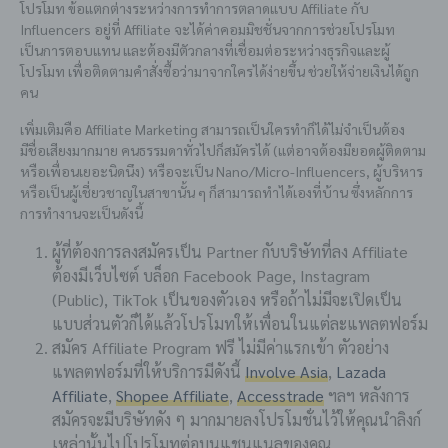
โปรโมท ข้อแตกต่างระหว่างการทำการตลาดแบบ Affiliate กับ
Influencers อยู่ที่ Affiliate จะได้ค่าคอมมิชชั่นจากการช่วยโปรโมท
เป็นการตอบแทน และต้องมีตัวกลางที่เชื่อมต่อระหว่างธุรกิจและผู้
โปรโมท เพื่อติดตามคำสั่งซื้อว่ามาจากใครได้ง่ายขึ้น ช่วยให้จ่ายเงินได้ถูก
คน
เพิ่มเติมคือ Affiliate Marketing สามารถเป็นใครทำก็ได้ไม่จำเป็นต้อง
มีชื่อเสียงมากมาย คนธรรมดาทั่วไปก็สมัครได้ (แต่อาจต้องมียอดผู้ติดตาม
หรือเพื่อนเยอะนิดนึง) หรือจะเป็น Nano/Micro-Influencers, ผู้บริหาร
หรือเป็นผู้เชี่ยวชาญในสาขานั้น ๆ ก็สามารถทำได้เองที่บ้าน ซึ่งหลักการ
การทำงานจะเป็นดังนี้
ผู้ที่ต้องการลงสมัครเป็น Partner กับบริษัทที่ลง Affiliate
ต้องมีเว็บไซต์ บล็อก Facebook Page, Instagram
(Public), TikTok เป็นของตัวเอง หรือถ้าไม่มีจะเปิดเป็น
แบบส่วนตัวก็ได้แล้วโปรโมทให้เพื่อนในแต่ละแพลตฟอร์ม
สมัคร Affiliate Program ฟรี ไม่มีค่าแรกเข้า ตัวอย่าง
แพลตฟอร์มที่ให้บริการมีดังนี้
Involve Asia
,
Lazada
Affiliate
,
Shopee Affiliate
,
Accesstrade
ฯลฯ หลังการ
สมัครจะมีบริษัทดัง ๆ มากมายลงโปรโมชั่นไว้ให้คุณนำลิงก์
เหล่านั้นไปโปรโมทต่อบนแชนแนลของคุณ