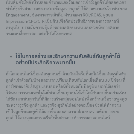
เป็นต้น ซึ่งมีหลังบ้านคอยคำนวณและวัดผลการเข้าถึงลูกค้าได้ตลอดเวลา
ทำให้ธุรกิจสามารถตรวจสอบข้อมูลจากลูกค้าได้ตามความสนใจ เช่น ยอด
Engagement, ช่องทางการเข้าถึง, คำนวณค่า ROI/ROAS, ดูยอด
Impression/CPC/CTR เป็นต้น เพื่อวัดประสิทธิภาพของการตลาดที่
ลงทุนไป ประเมินความคุ้มค่าของผลตอบแทน และช่วยนักการตลาด
วางแผนสื่อการตลาดต่อไปได้ในอนาคต
ใช้ในการสร้างและรักษาความสัมพันธ์กับลูกค้าได้
อย่างมีประสิทธิภาพมากขึ้น
ถ้าโลกออนไลน์เชื่อมต่อทุกคนเข้าด้วยกัน มีหรือที่จะไม่เชื่อมต่อธุรกิจกับ
ลูกค้าเข้าด้วยกันบ้าง และหากเปรียบเทียบกับโลกเมื่อเกือบ 30 ปีก่อน ที่
การโฆษณายังเป็นรูปแบบออฟไลน์ทั้งหมดกับปัจจุบัน บอกได้เลยว่า
วิวัฒนาการทางเทคโนโลยีช่วยเชื่อมทุกคนให้เข้าใกล้กันมากขึ้นอย่างเห็น
ได้ชัด เฉกเช่นทุกวันนี้ที่มีการสร้างกลุ่มออนไลน์ เพื่อสร้างเครือข่ายพูดคุย
ระหว่างธุรกิจ-ลูกค้า และธุรกิจ-ธุรกิจได้อย่างต่อเนื่อง ช่วยให้ทำความ
เข้าใจลูกค้าและคู่ค้าได้มากขึ้น และสามารถส่งมอบความต้องการของ
ลูกค้าได้ตรงจุดและรวดเร็วยิ่งขึ้นผ่านการทำการตลาดออนไลน์