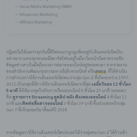
Social Media Marketing (SMM)
Influencers Marketing
Affiliate Marketing
ปฏิเสธไม่ได้เลยว่าทุกวันนี้ชีวิตคนเราถูกผูกติดอยู่กับอินเทอร์เน็ตเป็น
อย่างมาก แทบทุกคนจะมีสมาร์ตโฟนอยู่ในมือ ก้มหน้าก้มตาตรวจเช็ก
ข้อมูลข่าวสารในมือถือบนการตลาดออนไลน์อยู่ตลอดเวลา จากรายงาน
ของสำนักงานพัฒนาธุรกรรมทางอิเล็กทรอนิกส์ หรือ
สพธอ
. ที่ได้ดำเนิน
การสำรวจการใช้งานอินเทอร์เน็ตพบว่ากลุ่ม Gen Z ที่เกิดระหว่าง 1997-
2012 เป็นกลุ่มที่มีการใช้งานอินเทอร์เน็ตมากที่สุด
เฉลี่ยวันละ 12 ชั่วโมง
5 นาที
ซึ่งใช้มากสุดไปกับการเรียนออนไลน์ 5 ชั่วโมง 23 นาที รองลงมา
คือ
ดูรายการ Streaming ดูคลิป หนัง ฟังเพลงออนไลน์
4 ชั่วโมง 11
นาที และ
ติดต่อสื่อสารออนไลน์
3 ชั่วโมง 39 นาที ขึ้นนำแซงหน้ากลุ่ม
Gen Y ที่เป็นแชมป์มาตั้งแต่ปี 2018
จากข้อมูลการใช้งานอินเทอร์เน็ตบ่งบอกได้ว่ากลุ่มคน Gen Z ได้ก้าวเข้า