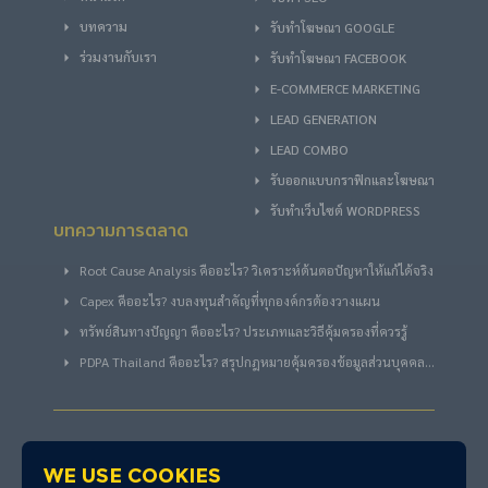
บทความ
รับทําโฆษณา GOOGLE
ร่วมงานกับเรา
รับทําโฆษณา FACEBOOK
E-COMMERCE MARKETING
LEAD GENERATION
LEAD COMBO
รับออกแบบกราฟิกและโฆษณา
รับทำเว็บไซต์ WORDPRESS
บทความการตลาด
Root Cause Analysis คืออะไร? วิเคราะห์ต้นตอปัญหาให้แก้ได้จริง
Capex คืออะไร? งบลงทุนสำคัญที่ทุกองค์กรต้องวางแผน
ทรัพย์สินทางปัญญา คืออะไร? ประเภทและวิธีคุ้มครองที่ควรรู้
PDPA Thailand คืออะไร? สรุปกฎหมายคุ้มครองข้อมูลส่วนบุคคล
ไทย
We use cookies
ที่อยู่
รู้จัก COTACTIC มากยิ่ง